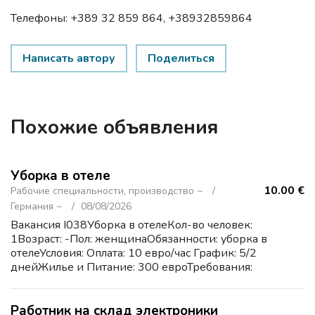
Телефоны: +389 32 859 864, +38932859864
Написать автору
Поделиться
Похожие объявления
Уборка в отеле
10.00 €
Рабочие специальности, производство ~
Германия ~
08/08/2026
Вакансия I038Уборка в отелеКол-во человек:
1Возраст: -Пол: женщинаОбязанности: уборка в
отелеУсловия: Оплата: 10 евро/час График: 5/2
днейЖилье и Питание: 300 евроТребования:
Английский-В1.Опыт работы. 97332
VolkachТелефоны: +380 (93) 018-70-08, +380...
Работник на склад электроники