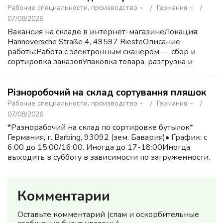
Рабочие специальности, производство ~
Германия ~
07/08/2026
Вакансия на складе в интернет-магазинеЛокация:
Hannoversche Straße 4, 49597 RiesteОписание
работы:Работа с электронным сканером — сбор и
сортировка заказовУпаковка товара, разгрузка и
погрузка посылокПеремещение посылок внутри
складаОбучение на месте...
Різноробочий на склад сортування пляшок
Рабочие специальности, производство ~
Германия ~
07/08/2026
*Разнорабочий на склад по сортировке бутылок*
Германия, г. Barbing, 93092 (зем. Бавария)‌• График: с
6:00 до 15:00/16:00. Иногда до 17-18:00Иногда
выходить в субботу в зависимости по загруженности.
Оплата: 14,50 € брутто/час изначально. Потом
возможн...
Комментарии
Оставьте комментарий (спам и оскорбительные