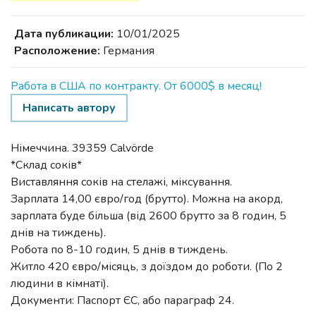
Дата публикации:
10/01/2025
Расположение:
Германия
Работа в США по контракту. От 6000$ в месяц!
Написать автору
Німеччина. 39359 Calvörde
*Склад соків*
Виставляння соків на стелажі, міксування.
Зарплата 14,00 євро/год (брутто). Можна на акорд,
зарплата буде більша (від 2600 брутто за 8 годин, 5
днів на тиждень).
Робота по 8-10 годин, 5 днів в тиждень.
Житло 420 євро/місяць, з доїздом до роботи. (По 2
людини в кімнаті).
Документи: Паспорт ЄС, або параграф 24.