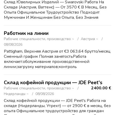
Склад Ювелирных Изделий — Swarovski Работа На
Складе (Австрия, Ваттенс) — От 3570 € В Месяц, Без
Опыта Официальное Трудоустройство Подходит
Мужчинам И Женщинам Без Опыта, Без Знания
Языка Зарплата: 21.1 €/Час, 3570 € В Месяц График: 5
Дней В Неделю, ...
Работник на линии
Рабочие специальности, производство ~
Австрия ~
08/08/2026
Pattigham, Верхняя Австрия от €3 063,64 брутто/месяц
Сменный график Полная занятостьРабота
включает:обслуживание производственной
линии;загрузку материалов;контроль
процесса;визуальную проверку
продукции;упаковку;соблюдение техники
безопасности.Канди...
Склад кофейной продукции — JDE Peet's
2400.00 €
Рабочие специальности, производство ~
Нидерланды ~
08/08/2026
Склад кофейной продукции — JDE Peet's Работа на
складе (Нидерланды, Утрехт) — от 2900 € в месяц, без
опыта Официальное трудоустройство для граждан