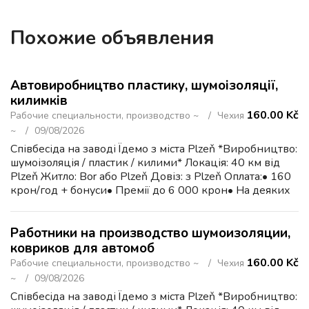
Похожие объявления
Автовиробництво пластику, шумоізоляції,
килимків
160.00 Kč
Рабочие специальности, производство ~
Чехия
~
09/08/2026
Співбесіда на заводі Їдемо з міста Plzeň *Виробництво:
шумоізоляція / пластик / килими* Локація: 40 км від
Plzeň Житло: Bor або Plzeň Довіз: з Plzeň Оплата:• 160
крон/год + бонуси• Премії до 6 000 крон• На деяких
процесах — до 11 000 крон Плюси:• 25 ...
Работники на производство шумоизоляции,
ковриков для автомоб
160.00 Kč
Рабочие специальности, производство ~
Чехия
~
09/08/2026
Співбесіда на заводі Їдемо з міста Plzeň *Виробництво: