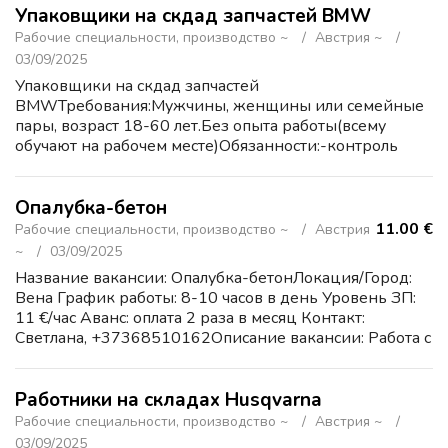
Упаковщики на скдад запчастей BMW
Рабочие специальности, производство ~
Австрия ~
03/09/2025
Упаковщики на скдад запчастей
BMWТребования:Мужчины, женщины или семейные
пары, возраст 18-60 лет.Без опыта работы(всему
обучают на рабочем месте)Обязанности:-контроль
качества-поддержание чистоты на рабочем месте-
работа с мелкими деталями-упаковка г...
Опалубка-бетон
11.00 €
Рабочие специальности, производство ~
Австрия
~
03/09/2025
Название вакансии: Опалубка-бетонЛокация/Город:
Вена График работы: 8-10 часов в день Уровень ЗП:
11 €/час Аванс: оплата 2 раза в месяц Контакт:
Светлана, +37368510162Описание вакансии: Работа с
опалубкой и бетоном на строительных объектах.
Требовани...
Работники на складах Husqvarna
Рабочие специальности, производство ~
Австрия ~
03/09/2025