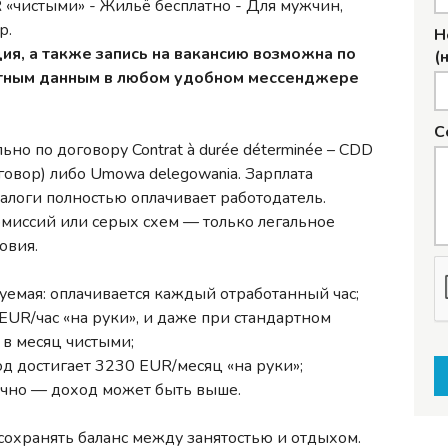
 «чистыми» - Жильё бесплатно - Для мужчин,
р.
Н
ия, а также запись на вакансию возможна по
(
ктным данным в любом удобном мессенджере
С
но по договору Contrat à durée déterminée – CDD
овор) либо Umowa delegowania. Зарплата
налоги полностью оплачивает работодатель.
миссий или серых схем — только легальное
овия.
зуемая: оплачивается каждый отработанный час;
5 EUR/час «на руки», и даже при стандартном
 в месяц чистыми;
од достигает 3230 EUR/месяц «на руки»;
очно — доход может быть выше.
 сохранять баланс между занятостью и отдыхом.