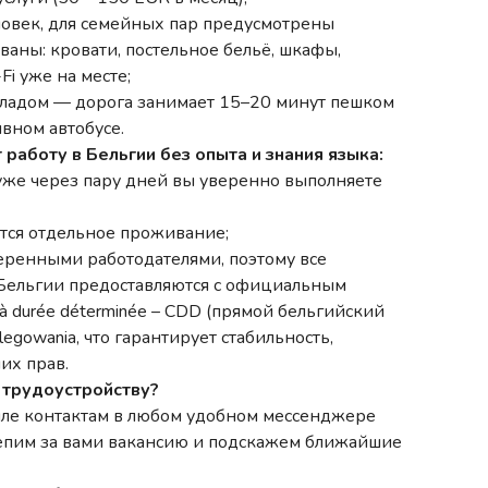
ловек, для семейных пар предусмотрены
аны: кровати, постельное бельё, шкафы,
i уже на месте;
кладом — дорога занимает 15–20 минут пешком
вном автобусе.
 работу в Бельгии без опыта и знания языка:
 уже через пару дней вы уверенно выполняете
ется отдельное проживание;
веренными работодателями, поэтому все
 Бельгии предоставляются с официальным
à durée déterminée – CDD (прямой бельгийский
gowania, что гарантирует стабильность,
их прав.
 трудоустройству?
ле контактам в любом удобном мессенджере
акрепим за вами вакансию и подскажем ближайшие