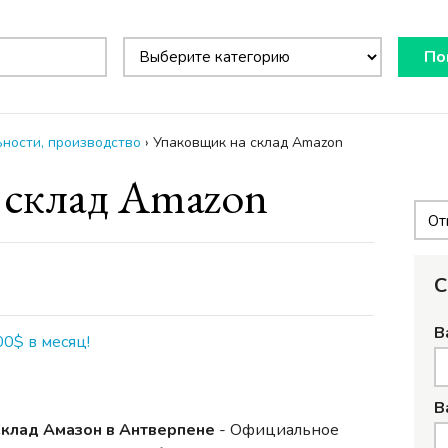
По
ности, производство
›
Упаковщик на склад Amazon
 склад Amazon
С
В
00$ в месяц!
В
Склад Амазон в Антверпене
- Официальное