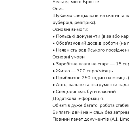
Бельгія, місто Брюгге
Опис:
Шукаємо спеціалістів на скатні та
рубероїд, резітрікс).
Основні вимоги:
• Польські документи (віза або кар
• Обов’язковий досвід роботи (на 
• Наявність водійського посвідченн
Основні умови:
• Заробітна плата на старт — 15 є
• Житло — 300 євро/місяць
• Приблизно 250 годин на місяць 
• Авто, пальне та інструменти над
• Спецодяг має бути власний
Додаткова інформація:
Об’єктів дуже багато, робота стабіл
Виплати двічі на місяць без затри
Повний пакет документів (A1, Limos