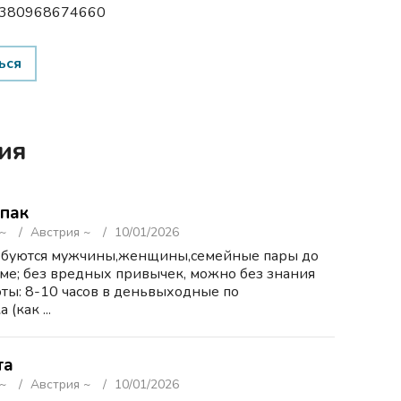
 +380968674660
ься
ия
ьпак
 ~
Австрия ~
10/01/2026
ребуются мужчины,женщины,семейные пары до
ме; без вредных привычек, можно без знания
оты: 8-10 часов в деньвыходные по
(как ...
та
 ~
Австрия ~
10/01/2026