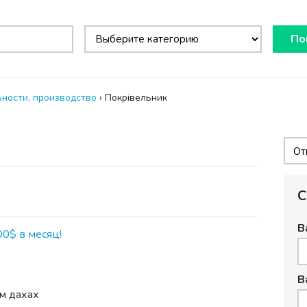
По
ности, производство
›
Покрівельник
С
В
00$ в месяц!
В
им дахах